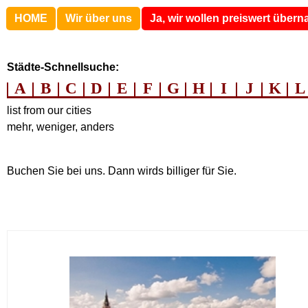
HOME
Wir über uns
Ja, wir wollen preiswert überna
Städte-Schnellsuche:
A
B
C
D
E
F
G
H
I
J
K
L
list from our cities
mehr, weniger, anders
Buchen Sie bei uns. Dann wirds billiger für Sie.