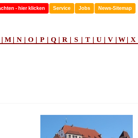
chten - hier klicken
Service
Jobs
News-Sitemap
M
N
O
P
Q
R
S
T
U
V
W
X