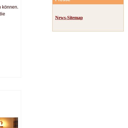
n können.
die
News-Sitemap